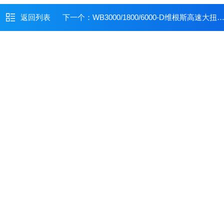
返回列表
下一个：
WB3000/1800/6000-D维根斯高速大扭矩顶置搅拌器