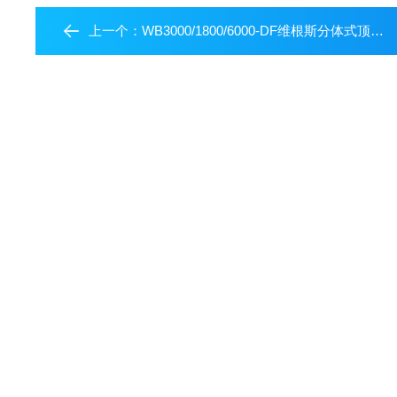
上一个：
WB3000/1800/6000-DF维根斯分体式顶置搅拌器