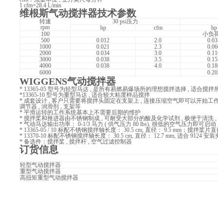
1 cfm=28.4 L/min
维根斯气动搅拌器
技术参数
转速
30 psi
压力
rpm
hp
cfm
hp
100
小负荷
500
0.012
2.0
0.03
1000
0.021
2.3
0.06
2000
0.034
3.0
0.11
3000
0.038
3.5
0.15
4000
0.038
4.0
0.18
6000
0.20
WIGGENS
气动搅拌器
* 13365-05
型号为轻型马达 , 是所有易燃易爆场所的理想搅拌选择 , 适合
*13365-10 型号为重型马达 , 适合较大粘度样品搅拌
* 成套设计 , 客户只需要将搅拌头固定在支架上 , 连接压缩空气即可以开始工作 , 
调节器 , 润滑剂 , 支架等
* 平滑运转的工作系统基本上不需要后期的维护
* 搅拌桨和推进器由不锈钢制成 , 可耐受大部分的酸及化学试剂 , 极便于清洗 ,
* 气动马达输出功率： 0-1/3 马力 ( 供气压力 80 lbs), 很低的空气压力即
* 13365-05 / 10 标配不锈钢搅拌轴长度： 30.5 cm, 直径： 9.5 mm；搅拌桨片直径 
* 13370-10 标配不锈钢搅拌轴长度： 30.5 cm, 直径： 12.7 mm, 适合 9124 安装
* 备选件：搅拌桨 , 搅拌杆 , 空气过滤控制器
订货信息
轻型气动搅拌器
重型气动搅拌器
高扭矩重型气动搅拌器