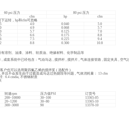
60 psi
压力
80 psi
压力
cfm
hp
cfm
下运转，hp和cfm可忽略
5
4.0
0.040
5.0
0
4.9
0.068
5.7
0
5.7
0.125
7.0
5
6.6
0.175
8.8
6
7.5
0.225
9.4
2
8.8
0.300
10.8
搅拌所有溶剂、油漆、涂料、轻质油、绝缘材料、化学制品等
成套系统中已经包含：气动马达 , 搅拌杆 , 搅拌片 , 气体连接管路 , 固定夹具 , 空气过
 客户也可以选用聚四氟乙烯的搅拌桨 ( 选配件 )
可启动 , 并且不会发生由于过载造成马达过热烧毁等问题 , 气体消耗量： 13 cfm
: 6.4 cmdia, 不锈钢材质
夹
转速rpm
压力值PSI
订货号
200~10000
30~100
13365-05
20~1200
30~80
13365-10
300~3000
90
13370-10