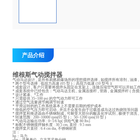
产品介绍
维根斯气动搅拌器
气动马达设计 , 是所有易燃易爆场所的理想搅拌选择 , 如搅拌所有溶剂 , 油漆 , 涂
* 两个型号选择 : 低扭力高速 (05 型 )；高扭力低速 (10 型号 )|
* 成套设计 , 客户只需要将搅拌头固定在支架上 , 连接压缩空气即可以开始工
* 成套系统中已经包含：气动马达主机 , 金属连接杆 , 管路 , 金属搅拌杆 ( 含搅拌
* 设计紧凑、*工作
* 只需提供 35~100 psi 的空气动力即可工作
* 通过空气流量调节阀调节转速
* 平滑运转的的工作系统基本上不需要后期的维护成本
* 很低的空气压力即可启动 , 并且不会发生由于过载造成马达过热烧毁等问题
* 搅拌桨和推进器由不锈钢制成 , 可耐受大部分的酸及化学试剂 , 极便于清洗 ,
* 转速范围 : 200~10000 rpm(05 型 )； 50~1200 rpm(10 型 )
* 气动马达输出功率 : 0~1/6 hp( 供给气量 80 lbs)
* 标配不锈钢搅拌轴长度 : 30.5 cm, 直径 : 9.5 mm
* 搅拌桨片直径 : 6.4 cm dia, 不锈钢材质
注：
hp：马力
cfm：流量单位 , 立方英尺每分钟