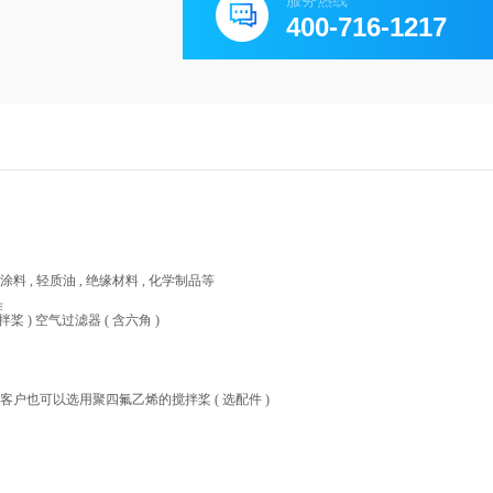
服务热线
400-716-1217
料 , 轻质油 , 绝缘材料 , 化学制品等
作
桨 ) 空气过滤器 ( 含六角 )
 客户也可以选用聚四氟乙烯的搅拌桨 ( 选配件 )