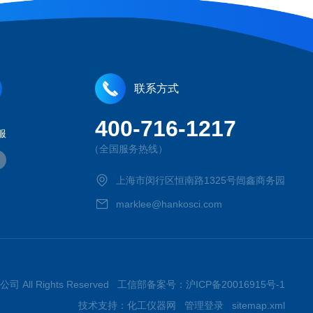
联系方式
400-716-1217
服
（全国服务热线）
上海市闵行区恒南路1325号闿鑫商务园
marklee@hankosci.com
司 All Rights Reserved 工信部备案号：
沪ICP备20016915号-1
技术支持：
化工仪器网
管理登录
sitemap.xml