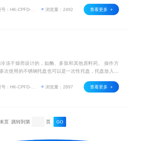
。可按GMP要求无菌生产APIS。
HK-CPFD-CUP-06
浏览量：2492
查看更多 +
的冷冻干燥而设计的，如酶、多肽和其他原料药。 操作方
是多次使用的不锈钢托盘也可以是一次性托盘，托盘放入冻
用密封器将袋子密封。 随后可使用常规冻干参数进行冻
HK-CPFD-TPB-04
浏览量：2897
查看更多 +
页 末页 跳转到第
页