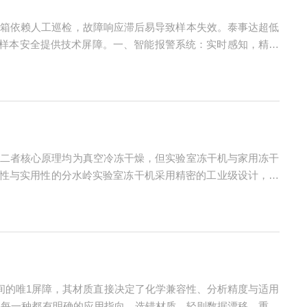
箱依赖人工巡检，故障响应滞后易导致样本失效。泰事达超低
为样本安全提供技术屏障。一、智能报警系统：实时感知，精准
等关键参数。当温度波动超阈值（如±2℃）或系统异常时，立
二者核心原理均为真空冷冻干燥，但实验室冻干机与家用冻干
业性与实用性的分水岭实验室冻干机采用精密的工业级设计，核
定在10Pa以下，确保对生物样本、药品试剂等高敏感度物料的
间的唯1屏障，其材质直接决定了化学兼容性、分析精度与适用
材质，每一种都有明确的应用指向。选错材质，轻则数据漂移，重则