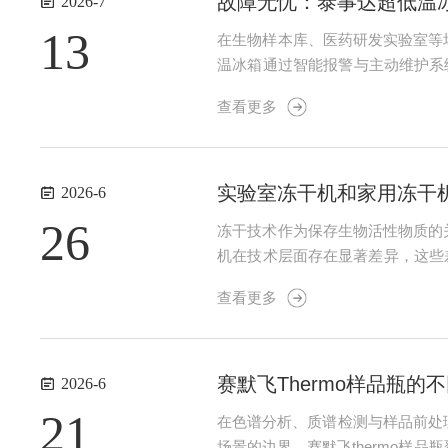
故障无忧：泰事达超低温
2026-7
13
在生物样本库、医药研发实验室等
温冰箱通过智能报警与主动维护系
预警1.多重传感器融合监测：内
查看更多
即触发预警。2.分级报警机制...
实验室冻干机和家用冻干
2026-6
26
冻干技术作为保存生物活性物质的
机在技术层面存在显著差异，这些
心部件如真空泵、制冷系统及控制
查看更多
保护。设备通常配备多层可调节隔板，
赛默飞Thermo样品瓶
2026-6
21
在色谱分析、质谱检测与样品前处
场景的边界。赛默飞thermo样