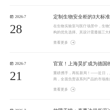
定制生物安全柜的3大标
2026-7
28
在生物实验室与医疗场景中，生物
构的优先选择。其设计需遵循三大
险定制生物安全柜的防护能力是首要
查看更多
II级、III级），确保对不同风...
官宣！上海昊扩成为德国B
2026-7
21
重磅携手，再拓新局！——近日，
商，全面负责该系列产品的市场推广
是一家专注于环境模拟箱研发与制造的
查看更多
来，BIN...