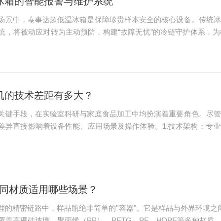
冰箱的智能报警与维护系统
场景中，泰事达超低温冰箱是保障珍贵样本安全的核心设备。传统冰
统，将被动应对转为主动预防，构建“故障无忧”的冷链守护体系，
置高精度温度传感器与压力传感器，实时监测箱内温度、制冷系统压力
机的技术差距有多大？
关键手段，在实验室科研与家庭食品加工中均扮演着重要角色。尽管
差异直接影响着设备性能、应用场景及操作体验。1.技术架构：专
系统均达到科研标准。其冷阱温度可低至-80℃甚至更低，真空度稳
支持精...
的不同材质适用哪些场景？
理的精密链路中，样品瓶绝非简单的"容器"。它是样品与外界环境之
品瓶覆盖高硼硅玻璃、聚丙烯（PP）、PETG、PE、HDPE等多种