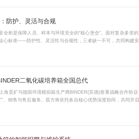
准：防护、灵活与合规
安全柜是保障人员、样本与环境安全的“核心堡垒”。面对复杂多变
核心标准——防护性、灵活性与合规性，三者缺一不可，共同构建安
标准，直接关系到实验操作的安全边界。1.生物安全防护等级：根据NS
INDER二氧化碳培养箱全国总代
上海昊扩与德国环境模拟箱生产商BINDER(宾德)签署战略合作
、销售与售后服务。双方将依托各自核心优势深度协同，共同开启细胞培
德国家族企业。自1983年公司创始人彼得·M·宾德（PeterM.B