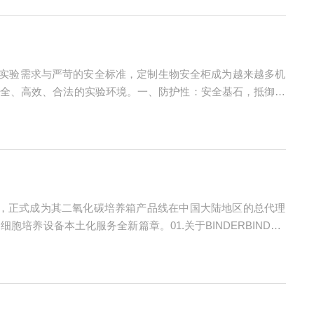
的实验需求与严苛的安全标准，定制生物安全柜成为越来越多机
全、高效、合法的实验环境。一、防护性：安全基石，抵御风
F49、EN12469等国际标准，明确柜体防护等级（如I级、
协议，正式成为其二氧化碳培养箱产品线在中国大陆地区的总代理
养设备本土化服务全新篇章。01.关于BINDERBINDER
inder）成功开发出干热灭菌箱，实现实验室技术的重要里程碑以