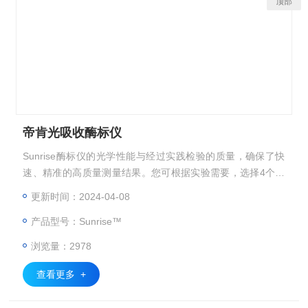
顶部
帝肯光吸收酶标仪
Sunrise酶标仪的光学性能与经过实践检验的质量，确保了快
速、精准的高质量测量结果。您可根据实验需要，选择4个滤
光片、6个 滤光片或者连续波长组件，以满足您的实验需求。
更新时间：2024-04-08
在基本配置基础 上，您还可选配彩色触摸屏，高精度温度控
产品型号：Sunrise™
制模块，以及条码扫描配件。
浏览量：2978
查看更多 +