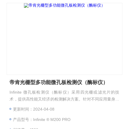
帝肯光栅型多功能微孔板检测仪（酶标仪）
Infinite 微孔板检测仪（酶标仪）采用四光栅或滤光片的技
术，提供高性能又经济的检测解决方案。针对不同应用量身定
制的六个型号，基于广受欢迎的 Infinite 200 PRO 检测平台和
更新时间：2024-04-08
模块化设计，这六种 Infinite 配置可全面支持各种高级检测方
产品型号：Infinite ® M200 PRO
法。从下方列表中选择一款真正适合实验需求和预算的检测仪
器。随着研究和技术的进步，单功能或双功能的型号可以升级