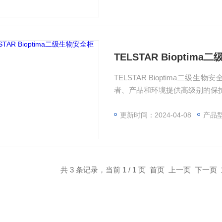
实用方面来设计的。
TELSTAR Bioptim
TELSTAR Bioptima
者、产品和环境提供高级别的保护
的固有危险。 该系列按照质量
满足了低能耗和低噪音水平等客
更新时间：2024-04-08
产品型
共 3 条记录，当前 1 / 1 页 首页 上一页 下一