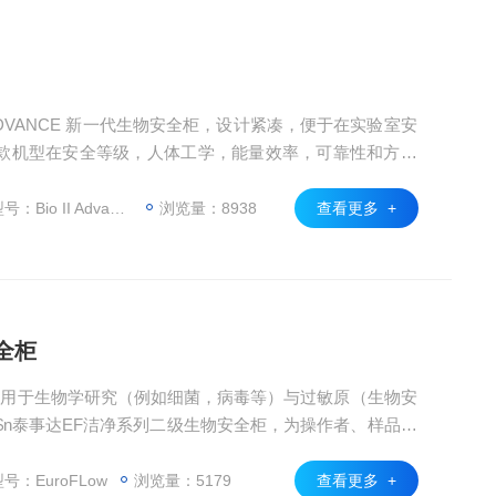
I ADVANCE 新一代生物安全柜，设计紧凑，便于在实验室安
款机型在安全等级，人体工学，能量效率，可靠性和方便
 II Advance系列在泰事达的名誉和承诺保证下为生物仪器
柜。
io II Advance Plus
浏览量：8938
查看更多 +
全柜
适用于生物学研究（例如细菌，病毒等）与过敏原（生物安
。$n泰事达EF洁净系列二级生物安全柜，为操作者、样品及
及生物危害等级为1，2,3级的操作中危害缩小到低的程
据高品质，高级别生物安全，高度灵活，符合人体工学以及
号：EuroFLow
浏览量：5179
查看更多 +