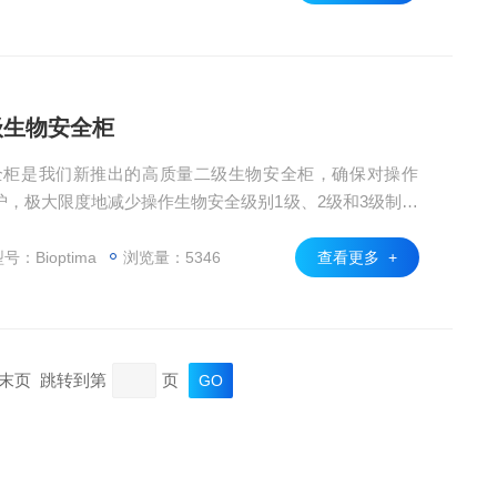
a二级生物安全柜
二级生物安全柜是我们新推出的高质量二级生物安全柜，确保对操作
，极大限度地减少操作生物安全级别1级、2级和3级制剂
、生物安全、可靠性、人机工程学和可用性的高标准设计，
户要求。
号：Bioptima
浏览量：5346
查看更多 +
页 末页 跳转到第
页