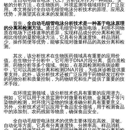
全自动毛细管电泳（CE）分析技术作为一种高效、灵
敏的分析方法，在生物医药、环境监测等领域得到了广泛应
用。本文将探讨全自动毛细管电泳分析技术的原理、应用及
优势，并展望其在未来的发展前景。
首先，
全自动毛细管电泳分析技术是一种基于电泳原理
的分离和检测方法。
通过在毛细管中施加电场，利用不同物
质在电场下迁移速率的差异，实现样品成分的分离和检测。
相比传统的凝胶电泳方法，它具有分离速度快、样品消耗
少、操作简便等优势，能够实现对微量样品的高效分离和检
测。
其次，该分析技术在生物医药领域具有重要的应用价
值。在生物分子分析中，它可用于DNA片段分离、蛋白质检
测、药物分析等多个领域。例如，在基因检测和疾病诊断
中，它可以高效地分离和检测DNA片段，为临床诊断提供重
要支持。此外，该分析技术还被广泛应用于药物研发过程中
的药物分析和质量控制，为药物研究和生产提供了重要的技
术手段。
在环境监测领域，该分析技术也具有重要的应用潜力。
例如，它可以用于水质监测中对微量有机物、金属离子等污
染物的检测，对环境污染物的快速准确分析具有重要意义。
另外，分析技术还可以应用于食品安全领域，用于检测食品
中的添加剂、农药残留等物质，确保食品安全。
全自动毛细管电泳技术的优势主要体现在高效、灵敏、
自动化等方面。它具有分离速度快、分辨率高、样品消耗