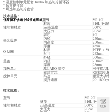
* 温度控制单元配套 Julabo 加热制冷循环器；
* 顶置搅拌器
* 可选加热制冷盘管
技术规格：
优莱博不锈钢中试常减压釜
型号
VR-10L
材质
316L
不锈钢
性能和材质
zui高温度
300
℃
大压力
≤5bar
容积
10L
内径
250mm
夹套釜体
内高度
250mm
厚度
4mm
材质
PTFE
（ Vi
O
型圈
尺寸
283mm
外径
300mm
釜盖
内径
250mm
厚度
28mm
加热单元
JULABO
温控
可连接JUL
密封方式
双端面机械
搅拌单元
马达
顶置大功率
搅拌速度
20~1800rpm
技术规格：
型号
VR-20L
材质
316L
不锈钢
性能和材质
zui高温度
300
℃
联系
大压力
≤5bar