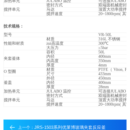
加热单元
JULABO
温控
可连接JULABO
密封方式
双端面机械密封
搅拌单元
马达
顶置大功率搅拌
搅拌速度
20~1800rpm(
其它
技术规格：
型号
VR-50L
材质
316L
不锈钢
性能和材质
zui高温度
300
℃
大压力
≤5bar
容积
50L
内径
400mm
夹套釜体
内高度
350mm
厚度
4mm
材质
PTFE
（ Viton
O
型圈
尺寸
433mm
外径
450mm
釜盖
内径
400mm
厚度
28mm
加热单元
JULABO
温控
可连接JULABO
密封方式
双端面机械密封
搅拌单元
马达
顶置大功率搅拌
搅拌速度
20~1800rpm(
其它
JRS-1503系列优莱博玻璃夹套反应釜
上一个：