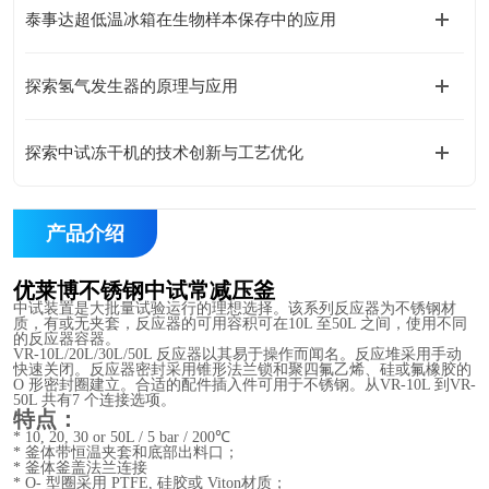
泰事达超低温冰箱在生物样本保存中的应用
探索氢气发生器的原理与应用
探索中试冻干机的技术创新与工艺优化
产品介绍
优莱博不锈钢中试常减压釜
中试装置是大批量试验运行的理想选择。该系列反应器为不锈钢材
质，有或无夹套，反应器的可用容积可在10L 至50L 之间，使用不同
的反应器容器。
VR-10L/20L/30L/50L 反应器以其易于操作而闻名。反应堆采用手动
快速关闭。反应器密封采用锥形法兰锁和聚四氟乙烯、硅或氟橡胶的
O 形密封圈建立。合适的配件插入件可用于不锈钢。从VR-10L 到VR-
50L 共有7 个连接选项。
特点：
* 10, 20, 30 or 50L / 5 bar / 200
℃
* 釜体带恒温夹套和底部出料口；
* 釜体釜盖法兰连接
* O- 型圈采用 PTFE, 硅胶或 Viton材质；