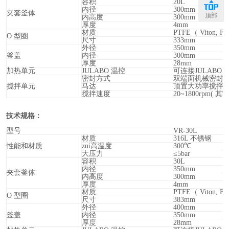
容积
20L
内径
300mm
夹套釜体
顶部
内高度
300mm
厚度
4mm
材质
PTFE
（ Viton
O
型圈
尺寸
333mm
外径
350mm
釜盖
内径
300mm
厚度
28mm
加热单元
JULABO
温控
可连接JULABO
密封方式
双端面机械密封
搅拌单元
马达
顶置大功率搅拌
搅拌速度
20~1800rpm(
其它
技术规格：
型号
VR-30L
材质
316L
不锈钢
性能和材质
zui高温度
300
℃
大压力
≤5bar
容积
30L
内径
350mm
夹套釜体
内高度
300mm
厚度
4mm
材质
PTFE
（ Viton
O
型圈
尺寸
383mm
外径
400mm
釜盖
内径
350mm
厚度
28mm