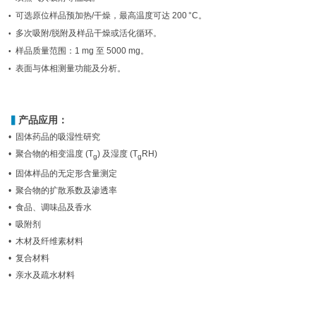
可选原位样品预加热/干燥，最高温度可达 200 °C。
•
多次吸附/脱附及样品干燥或活化循环。
•
样品质量范围：1 mg 至 5000 mg。
•
表面与体相测量功能及分析。
•
▍
产品应用：
• 固体药品的吸湿性研究
• 聚合物的相变温度 (T
) 及湿度 (T
RH)
g
g
• 固体样品的无定形含量测定
• 聚合物的扩散系数及渗透率
• 食品、调味品及香水
• 吸附剂
• 木材及纤维素材料
• 复合材料
• 亲水及疏水材料