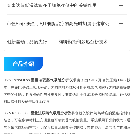
泰事达超低温冰箱在干细胞存储中的关键作用
市值8.5亿美金，8月细胞治疗的高光时刻属于这家公司！
创新驱动，品质先行 —— 梅特勒托利多热分析技术护航锂电产业新征程
产品介绍
DVS Resolution
重量法双蒸气吸附分析仪
承袭了由 SMS 开创的原始 DVS 技
术，并在此基础上实现突破，为固体材料对水分和有机蒸气吸附行为的测量提供
优秀的性能，具备准确性与可重复性，非常适用于生成水分吸附等温线、评估材
料吸湿性以及研究吸附动力学。
DVS Resolution
重量法双蒸气吸附分析仪
将创新的设计与高精度的湿度控制相
结合，可在多种材料上实现准确可靠的蒸气吸附测量。系统采用干燥的载气（通
常为氮气或压缩空气），配合质量流量数字控制器，精确混合干燥气流与饱和蒸