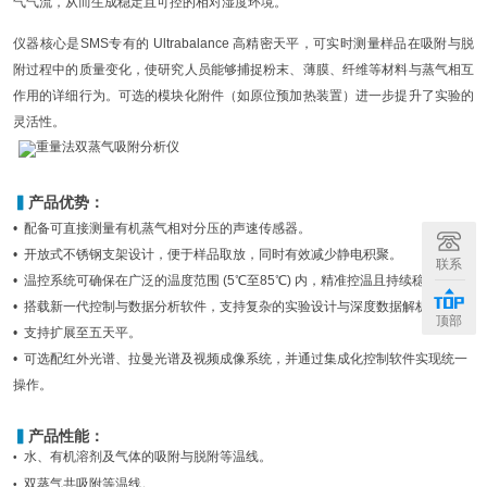
气气流，从而生成稳定且可控的相对湿度环境。
仪器核心是SMS专有的 Ultrabalance 高精密天平，可实时测量样品在吸附与脱
附过程中的质量变化，使研究人员能够捕捉粉末、薄膜、纤维等材料与蒸气相互
作用的详细行为。可选的模块化附件（如原位预加热装置）进一步提升了实验的
灵活性。
▍
产品优势：
• 配备可直接测量有机蒸气相对分压的声速传感器。
• 开放式不锈钢支架设计，便于样品取放，同时有效减少静电积聚。
联系
• 温控系统可确保在广泛的温度范围 (5℃至85℃) 内，精准控温且持续稳定。
• 搭载新一代控制与数据分析软件，支持复杂的实验设计与深度数据解析。
顶部
• 支持扩展至五天平。
• 可选配红外光谱、拉曼光谱及视频成像系统，并通过集成化控制软件实现统一
操作。
▍
产品性能：
水、有机溶剂及气体的吸附与脱附等温线。
•
双蒸气共吸附等温线。
•