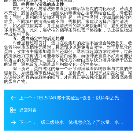
能导致填料配基脱落，污染目标蛋白。
四、柱再生与清洗的杰出性
层析柱的再生与清洗效果直接影响后续批次的纯化表现。若清洗
不充分，残留的杂蛋白、核酸或内毒素会占据填料结合位点，降低载
量；同时，累积的污染物还可能引起非特异性吸附，增加后续纯化的
难度。不同填料的清洗策略不同，需根据厂家建议选择合适的清洗
剂，如乙醇或尿素等，并注意清洗剂的浓度与接触时间，避免过度破
坏填料基质。此外，层析柱的储存条件也需严格控制，防止微生物滋
生或填料干裂。
五、蛋白稳定性与后期处理
即使层析过程良好，蛋白在收集后的处理不当也会导致损失。收
集管的材质应惰性无吸附，且需预冷以避免蛋白变性。对于易氧化的
蛋白，收集液中需添加适量的还原剂。透析或超滤浓缩过程中，过高
的跨膜压力或剪切力可能导致蛋白聚集，而缓冲液置换不好则可能影
响蛋白的长期稳定性。最后，纯化后的蛋白应尽快分装并储存于适宜
的温度，避免反复冻融造成的构象变化与活性丧失。
综上所述，蛋白纯化的每一个环节都潜藏着影响收率与纯度的关
键参数。系统性地审视样品制备、层析条件、柱维护及后期处理，精
准调控这些容易被忽略的细节，才能真正突破纯化瓶颈，获得高质量
的蛋白产物。
TELSTAR冻干实验室+设备：以科学之光，照亮冻干黑匣子
上一个：
返回列表
一级二级纯水一体机怎么选？产水量、水质标准、耗材成本一次讲清
下一个：