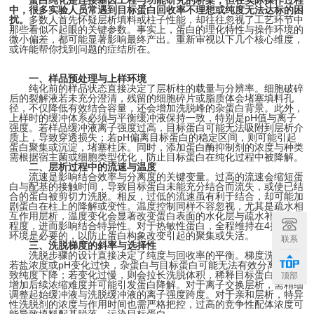
蛋白纯化是连接基因工程与功能研究的桥梁，但在实际操作过程
中，很多实验人员常遇到目标蛋白回收率不理想或纯度无法达标的困
扰。
多数人首先怀疑层析填料或柱子性能，却往往忽视了工艺环节中
那些看似不起眼的关键参数。事实上，蛋白的理化特性与操作环境的
微小偏差，都可能显著影响最终产出。重新审视以下几个核心维度，
或许能帮你找到问题的症结所在。
一、样品预处理与上样环境
纯化前的样品状态直接决定了层析柱的载量与分辨率。细胞破碎
后的裂解液若未充分澄清，残留的细胞碎片或脂质体会堵塞填料孔
径，不仅降低有效结合容量，还会增加洗脱峰的杂蛋白背景。此外，
上样时的缓冲体系必须与平衡缓冲液保持一致，特别是pH值与离子
强度。若样品缓冲液离子强度过高，目标蛋白可能无法吸附到层析介
质上，导致穿透损失；若pH偏离目标蛋白的稳定区间，则可能引起
蛋白聚集或沉淀，堵塞柱床。同时，添加蛋白酶抑制剂的浓度与种类
需根据宿主菌或细胞类型优化，防止目标蛋白在纯化过程中被降解。
二、层析过程中的流速与温度
流速是影响结合效率与分离度的关键变量。过高的流速会缩短蛋
白与配基的接触时间，导致目标蛋白未能充分结合而流失，或使已结
合的蛋白被剪切力洗脱。相反，过低的流速虽有利于结合，却可能加
剧蛋白在柱上的降解或变性。温度控制同样不容忽视，尤其是疏水相
互作用层析，温度变化会显著改变蛋白表面的水化层与疏水补丁暴露
程度，进而影响结合特异性。对于热敏性蛋白，全程维持在4摄氏度
环境是必要的，以防止蛋白构象改变引起的聚集或失活。
联系
三、洗脱梯度的斜率与选择性
洗脱步骤的设计直接决定了纯度与回收率的平衡。梯度洗脱时，
若盐浓度或pH变化过快，杂蛋白与目标蛋白可能无法有效分离，导
致纯度下降；若变化过慢，则会拉长洗脱体积，稀释目标蛋白浓度，
顶部
增加后续浓缩难度并可能引发蛋白降解。对于离子交换层析，需精细
调整起始缓冲液与洗脱缓冲液的离子强度跨度。对于亲和层析，特异
性洗脱剂的浓度与作用时间也需严格把控，过高的竞争性配体浓度可