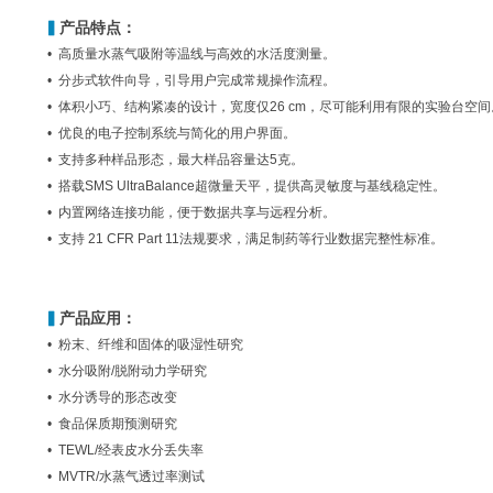
▍
产品特点：
• 高质量水蒸气吸附等温线与高效的水活度测量。
• 分步式软件向导，引导用户完成常规操作流程。
• 体积小巧、结构紧凑的设计，宽度仅26 cm，尽可能利用有限的实验台空间
• 优良的电子控制系统与简化的用户界面。
• 支持多种样品形态，最大样品容量达5克。
• 搭载SMS UltraBalance超微量天平，提供
高
灵敏度与基线稳定性。
• 内置网络连接功能，便于数据共享与远程分析。
• 支持 21 CFR Part 11法规要求，满足制药等行业数据完整性标准。
▍
产品应用：
• 粉末、纤维和固体的吸湿性研究
• 水分吸附/脱附动力学研究
• 水分诱导的形态改变
• 食品保质期预测研究
• TEWL/经表皮水分丢失率
• MVTR/水蒸气透过率测试