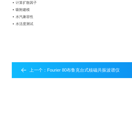
• 计算扩散因子
• 吸附建模
• 水汽兼容性
• 水活度测试
上一个：
Fourier 80布鲁克台式核磁共振波谱仪