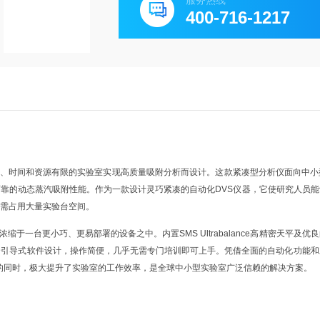
服务热线
400-716-1217
、时间和资源有限的实验室实现高质量吸附分析而设计。这款紧凑型分析仪面向中小
靠的动态蒸汽吸附性能。作为一款设计灵巧紧凑的自动化DVS仪器，它使研究人员能
无需占用大量实验台空间。
浓缩于一台更小巧、更易部署的设备之中。内置SMS Ultrabalance高精密天平及优
合引导式软件设计，操作简便，几乎无需专门培训即可上手。凭借全面的自动化功能和
空间占用的同时，极大提升了实验室的工作效率，是全球中小型实验室广泛信赖的解决方案。