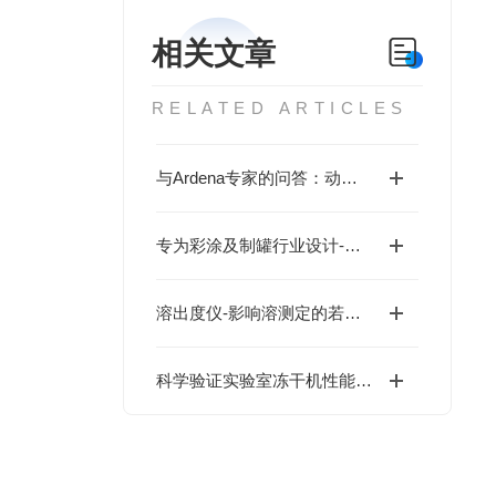
相关文章
RELATED ARTICLES
与Ardena专家的问答：动态蒸汽吸附(DVS)及其在API特征
专为彩涂及制罐行业设计-欧申纳斯涂料温控系统
溶出度仪-影响溶测定的若干因素
科学验证实验室冻干机性能：校准规范与关键技术解析