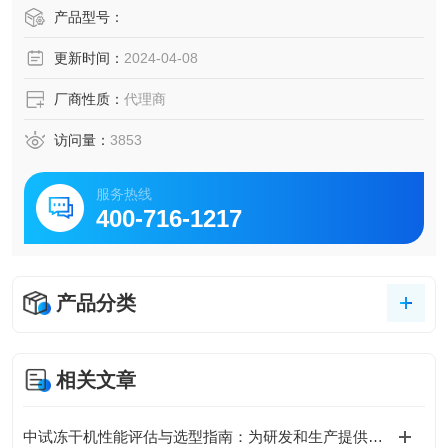
* PID温度控制技术，防水键盘设计，高亮LED显示屏
产品型号：
* 高性能循环泵可以保障长时间连续工作，所有与液体接触部
更新时间：
2024-04-08
分全部选用不锈钢或特殊塑料
* 可以使用的浴液：水，水-乙二醇混合液，Julabo的Thermal
厂商性质：
代理商
系列浴液
访问量：
3853
服务热线
400-716-1217
产品分类
相关文章
中试冻干机性能评估与选型指南：为研发和生产提供可靠支持