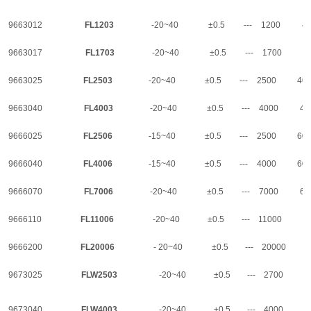
9663012
FL1203
-20~40
±0.5
---
1200
40
9663017
FL1703
-20~40
±0.5
---
1700
4
9663025
FL2503
-20~40
±0.5
---
2500
40 
9663040
FL4003
-20~40
±0.5
---
4000
40
9666025
FL2506
-15~40
±0.5
---
2500
60 
9666040
FL4006
-15~40
±0.5
---
4000
60 
9666070
FL7006
-20~40
±0.5
---
7000
60
9666110
FL11006
-20~40
±0.5
---
11000
6
9666200
FL20006
- 20~40
±0.5
---
20000
9673025
FLW2503
-20~40
±0.5
---
2700
40
9673040
FLW4003
-20~40
±0.5
---
4000
40