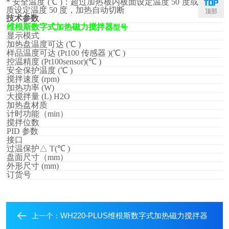
* 安全温度 (℃ )：超过加热板内板面设定温度 50 度或超过介
质设定温度 50 度，加热自动切断
顶部
技术参数
维根斯数字式加热磁力搅拌器
型号
显示模式
加热盘温度可达 (℃ )
样品温度可达 (Pt100 传感器 )(℃ )
控温精度 (Pt100sensor)(℃ )
安全保护温度 (℃ )
搅拌速度 (rpm)
加热功率 (W)
大搅拌量 (L) H2O
加热盘材质
计时功能（min）
搅拌位数
PID
参数
接口
过温保护△ T(℃ )
盘面尺寸（mm）
外形尺寸 (mm)
订货号
WH220-PLUS维根斯数字式加热磁力搅拌器
上一个：