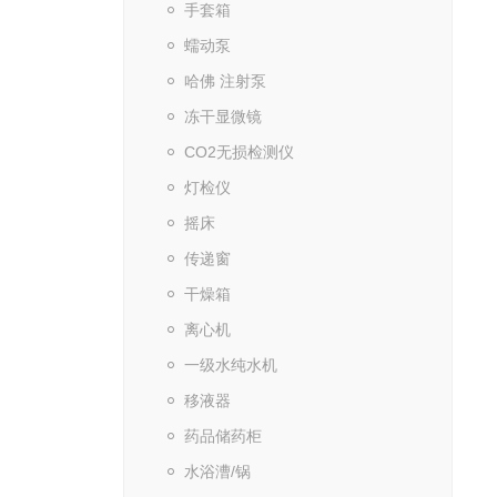
手套箱
蠕动泵
哈佛 注射泵
冻干显微镜
CO2无损检测仪
灯检仪
摇床
传递窗
干燥箱
离心机
一级水纯水机
移液器
药品储药柜
水浴漕/锅