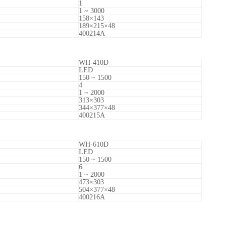
1
1 ~ 3000
158
×143
189
×215×48
400214A
WH-410D
LED
150 ~ 1500
4
1 ~ 2000
313
×303
344
×377×48
400215A
WH-610D
LED
150 ~ 1500
6
1 ~ 2000
473
×303
504
×377×48
400216A