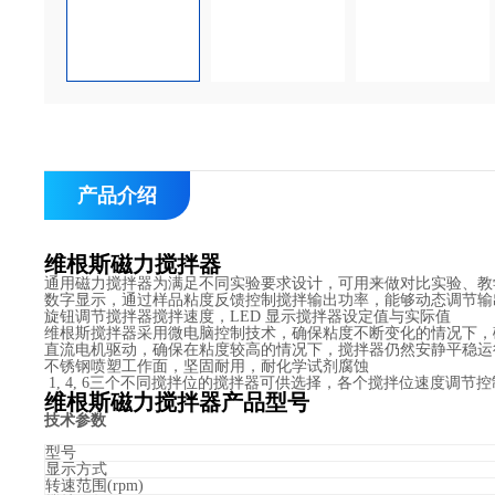
产品介绍
维根斯磁力搅拌器
通用磁力搅拌器为满足不同实验要求设计，可用来做对比实验、
数字显示，通过样品粘度反馈控制搅拌输出功率，能够动态调节输
旋钮调节搅拌器搅拌速度，LED 显示搅拌器设定值与实际值
维根斯搅拌器采用微电脑控制技术，确保粘度不断变化的情况下
直流电机驱动，确保在粘度较高的情况下，搅拌器仍然安静平稳
不锈钢喷塑工作面，坚固耐用，耐化学试剂腐蚀
1, 4, 6三个不同搅拌位的搅拌器可供选择，各个搅拌位速度调节
维根斯磁力搅拌器产品型号
技术参数
型号
显示方式
转速范围(rpm)