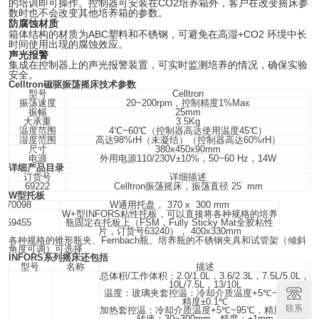
CO2
的培训即可操作。控制器可安装在
培养箱外，客户在改变摇床参
数时也不会改变其他培养箱的参数。
防腐蚀材质
ABC
+CO2
箱体结构的材质为
塑料和不锈钢，可避免在高湿
环境中长
时间使用出现的腐蚀效应。
声光报警
集成在控制器上的声光报警装置，可实时监测培养的情况，确保实验
安全。
Celltron
磁驱振荡摇床技术参数
型号
Celltron
振荡速度
20~200rpm
，控制精度1%Max
振幅
25mm
大承重
3.5Kg
温度范围
4
℃~60℃（控制器高达使用温度45℃）
湿度范围
高达98%rH（未凝结）（控制器高达60%rH）
尺寸
380x450x90mm
电源
外用电源110/230V±10%，50~60 Hz，14W
详细产品目录
订货号
详细描述
69222
Celltron
振荡摇床，振荡直径 25 mm
W
型托板
70098
W
通用托盘， 370 x 300 mm
W+
型INFORS粘性托板，可以直接将各种规格的培养
69455
瓶固定在托板上（FSM，Fully Sticky Mat全胶粘性
片，订货号63240）， 400x330mm
各种规格的锥形瓶夹、Fernbach瓶、培养瓶的不锈钢夹具和试管架（倾斜
角度可调）可选择
INFORS
系列摇床还包括
型号
名称
描述
总体积
/
工作体积：
2.0/1.0L
，
3.6/2.3L
，
7.5L/5.0L
，
10L/7.5L
，
13/10L
温度：玻璃夹套控温：冷却介质温度
+5
℃
~70
℃
，
精度
±0.1
℃
联系
加热套控温：冷却介质温度
+5
℃
~95
℃
，精度
±0.1
℃