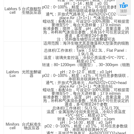
转速：
30~300rpm
，精度：
±1rpm
pH
：
1~14
，精度：
±0. 01
pO2
：
0~100%
，精度：
±1%
，可与任意参数级联，
Labfors 5
台式旗舰型
可横向级联或者纵向级联
顶部
cell
生物反应器
通气：开放式气路单元，
Air/N2/O2+CO2+head
place Air
（
3+1+1
）气体混合站
蠕动泵：标配
4
台，可设定
0~100%
周期，可根据需
要增至
5
个，每台大进样量：
17.9 ml/min
标准参数：搅拌，温度，
pH
，
pO2
，质量流量，消
泡，补料和气体混合参数，另有
16
个可任意设定的
通道，多可增至
24
个参数
注：另外微生物型台式发酵罐可选
适用范围：海洋生物尤其是微藻和大型藻类的细胞
和组织培养
总体积
/
工作体积：
Tank
：
3.6/2.3L
，
Flat Panel
：
1.9L/1.8L
温度：玻璃夹套控温：冷却介质温度
+5
℃
~70
℃
，
精度
±0.1
℃
转速：
80~1200rpm
（细菌型），
30~300rpm
（细胞
型）
Labfors
光照发酵罐
pH
：
2.0~12.0
，精度：
±0.1pH
Lux
器
pO2
：
0~100%
，精度：
±1%
，可与任意参数级联，
串联和并联两种方式
通气：开放式气路单元，
Air/N2/O2+CO2+head
place Air
（
3+1+1
）气体混合站
蠕动泵：标配
4
台，可设定
0~100%
周期，可根据需
要增至
5
个，每台大进样量：
17.9 ml/min
标准参数：搅拌，温度，
pH
，
pO2
，质量流量，消
泡，补料和气体混合参数，另有
16
个可任意设定的
通道，多可增至
24
个参数
总体积
/
工作体积：
5L/3.5L
，
2.5L/1.70L
温度：金属加热
/
冷却夹套控温，冷却介质温度
+5
℃
~60
℃
，精度
±0.1
℃
转速：
30~300rpm
，精度：
±1rpm
pH
：
1~14.00
，精度：
±0. 1pH
Minifors
台式标准生
pO2
：
0~100%
，精度：
±0.1%
，可与任意参数级
cell
物反应器
联，串联和并联两种方式
通气：开放式气路单元，
Air/N2/O2/CO2+head