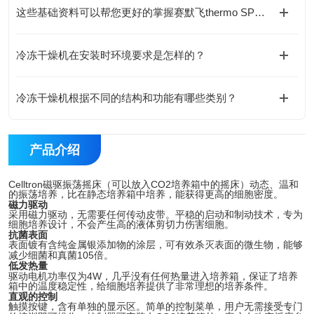
这些基础资料可以帮您更好的掌握赛默飞thermo SPE小柱
冷冻干燥机在安装时环境要求是怎样的？
冷冻干燥机根据不同的结构和功能有哪些类别？
产品介绍
Celltron
CO2
磁驱振荡摇床（可以放入
培养箱中的摇床）动态、温和
的振荡培养，比在静态培养箱中培养，能获得更高的细胞密度。
磁力驱动
采用磁力驱动，无需要任何传动皮带。平稳的启动和制动技术，专为
细胞培养设计，不会产生高的液体剪切力伤害细胞。
抗菌表面
表面镀有含纯金属银添加物的涂层，可有效杀灭表面的微生物，能够
105
减少细菌和真菌
倍。
低发热量
4W
驱动电机功率仅为
，几乎没有任何热量进入培养箱，保证了培养
箱中的温度稳定性，给细胞培养提供了非常理想的培养条件。
直观的控制
触摸按键，含有单独的显示区。简单的控制菜单，用户无需接受专门