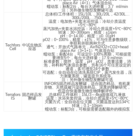
place Air
（
4+1
）气体混合站
蠕动泵：标配
2
台，每台大进样量：
3.7 ml/min
注：另外微生物型发酵罐可选
总体积
/
工作体积：
15L/10L
，
30L/20L
，
42/30L…
300L/200L…750L
温度：电加热
+
夹套水浴控温：冷却介质温度
+5
℃
~80
℃
蒸汽加热
+
夹套水浴控温：冷却介质温度
+5
℃
~80
℃
转速：
30~300rpm
，精度：
±1rpm
pH
：
0~14.00
，精度：
±0. 01pH
pO2
：
0~100%
，精度：
±1%
，可与任意参数级联，
串联和并联两种方式
Techfors
中试生物反
通气：开放式气路单元，
Air/N2/O2+CO2+head
Cell
应器
place Air
（
3+1+1
）气体混合站
蠕动泵：标配
4
台，可设定
0~100%
周期，可根据需
要增至
5
个，每台大进样量：
17.9 ml/min
标准参数：搅拌，温度，
pH
，
pO2
，质量流量，消
泡，补料和气体混合参数，另有
16
个可任意设定的
通道，多可增至
24
个参数
可选配：全自动在位清洗系统
CIP
，蒸汽发生器，压
力测量系统，罐盖提升系统等。
注：另外微生物型发酵罐可选
INFORS
固态样品发酵罐，适合固态样品、有机废
弃物、天然或被污染固体样品、泥浆的降解研究，
也适合快速微生物生物降解评价。
Terrafors
固态样品发
总体积
/
工作体积：
15L/3
～
4kg
固体或
7L
液体
IS
酵罐
温度：水浴夹套控温，冷却介质温度
+5
℃
~80
℃
灭菌方式：全自动在位灭菌，灭菌温度达到
134
℃
转速：
0.1~10rpm
蠕动泵：标配
3
台，可根据需要选配额外的模拟泵