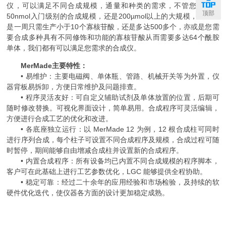
仪，可以满足不同合成规模，通量和种类的需求，不管您是需要
顶部
50nmol入门级别的合成规模，还是200µmol以上的大规模，不管您
是一周只需生产小于10个寡核苷酸，还是多达500多个，亦或是您需
要合成多种具有不同修饰和功能的寡核苷酸从而需要多达64个酰胺
单体，我们都有可以满足您需求的合成仪。
MerMade主要特性：
• 易维护：主要电磁阀、单体瓶、管路、机械开关等为外置，仪
器背板易拆卸，方便日常维护及问题排查。
• 程序灵活友好：可自定义辅助试剂及单体放置的位置，后期可
随时修改替换。可视化界面设计，简单易用。合成程序可灵活编辑，
方便进行合成工艺的优化和改进。
• 各底座独立运行：以 MerMade 12 为例，12 根合成柱可同时
进行序列合成，每个柱子可设置不同合成程序及规模，合成过程可随
时暂停，期间能够自由增减合成柱并设置新的合成程序。
• 内置合成程序：所有设备均已内置不同合成规模的程序脚本，
客户可在此基础上进行工艺参数优化，LGC 能够提供全程协助。
• 稳定可靠：经过二十余年的应用经验和市场检验，及持续的软
硬件优化迭代，使仪器各方面的设计更加稳定成熟。