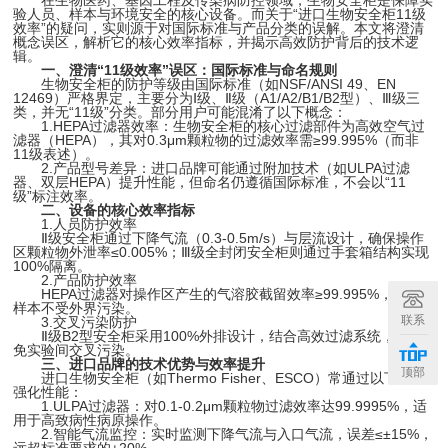
在生物医药、基因工程及传染病防控领域，生物安全柜是保障实
验人员、样本与环境安全的核心设备。而关于“进口生物安全柜11级
效率”的疑问，实则源于对国际标准与产品分类的误解。本文将澄清
概念误区，解析它的核心效率指标，并揭示高效防护背后的技术逻
辑。
一、澄清“11级效率”误区：国际标准与命名规则
生物安全柜的防护等级由国际标准（如NSF/ANSI 49、EN
12469）严格界定，主要分为Ⅰ级、Ⅱ级（A1/A2/B1/B2型）、Ⅲ级三
类，并无“11级”分类。部分用户可能混淆了以下概念：
1.HEPA过滤器效率：生物安全柜的核心过滤部件为高效空气过
滤器（HEPA），其对0.3μm颗粒物的过滤效率需≥99.995%（而非
11级表述）。
2.产品型号差异：进口品牌可能通过附加技术（如ULPA过滤
器、双层HEPA）提升性能，但命名仍遵循国际标准，不会以“11
级”标注效率。
二、设备的核心效率指标
1.人员防护效率
Ⅱ级安全柜通过下降气流（0.3-0.5m/s）与层流设计，确保操作
区颗粒物外泄率≤0.005%；Ⅲ级全封闭安全柜则通过手套箱结构实现
100%隔离。
2.产品防护效率
HEPA过滤器对操作区产生的气溶胶截留效率≥99.995%，确保
样本不受外界污染。
联系
3.交叉污染防护
Ⅱ级B2型安全柜采用100%外排设计，结合高效过滤系统，可避
免实验间交叉污染。
三、进口品牌的技术优势与效率提升
顶部
进口生物安全柜（如Thermo Fisher、ESCO）常通过以下设计
强化性能：
1.ULPA过滤器：对0.1-0.2μm颗粒物过滤效率达99.9995%，适
用于高致病性病原操作。
2.智能气流监控：实时监测下降气流与入口气流，误差≤±15%，