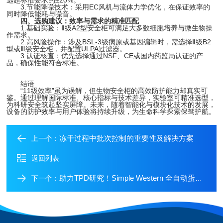
远超标准要求的±20%。
3.节能降噪技术：采用EC风机与流体力学优化，在保证效率的
同时降低能耗与噪音。
四、选购建议：效率与需求的精准匹配
1.基础实验：Ⅱ级A2型安全柜可满足大多数细胞培养与微生物操
作需求。
2.高风险操作：涉及BSL-3级病原或基因编辑时，需选择Ⅱ级B2
型或Ⅲ级安全柜，并配置ULPA过滤器。
3.认证核查：优先选择通过NSF、CE或国内药监局认证的产
品，确保性能符合标准。
结语
“11级效率”虽为误解，但生物安全柜的高效防护能力却真实可
鉴。通过理解国际标准、核心指标与技术差异，实验室可精准选型，
为科研安全筑起坚实屏障。未来，随着智能化与模块化技术的发展，
设备的防护效率与用户体验将持续升级，为生命科学探索保驾护航。
冻干过程中批次控制的重要性及解决方案
上一个：
返回列表
助力TPD研究！Simple Western 全自动蛋白质表达定量分析系统
下一个：