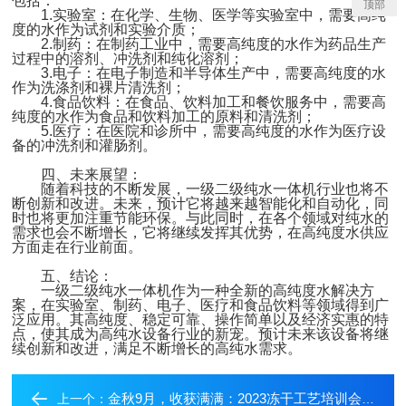
包括：
顶部
1.实验室：在化学、生物、医学等实验室中，需要高纯
度的水作为试剂和实验介质；
2.制药：在制药工业中，需要高纯度的水作为药品生产
过程中的溶剂、冲洗剂和纯化溶剂；
3.电子：在电子制造和半导体生产中，需要高纯度的水
作为洗涤剂和裸片清洗剂；
4.食品饮料：在食品、饮料加工和餐饮服务中，需要高
纯度的水作为食品和饮料加工的原料和清洗剂；
5.医疗：在医院和诊所中，需要高纯度的水作为医疗设
备的冲洗剂和灌肠剂。
四、未来展望：
随着科技的不断发展，一级二级纯水一体机行业也将不
断创新和改进。未来，预计它将越来越智能化和自动化，同
时也将更加注重节能环保。与此同时，在各个领域对纯水的
需求也会不断增长，它将继续发挥其优势，在高纯度水供应
方面走在行业前面。
五、结论：
一级二级纯水一体机作为一种全新的高纯度水解决方
案，在实验室、制药、电子、医疗和食品饮料等领域得到广
泛应用。其高纯度、稳定可靠、操作简单以及经济实惠的特
点，使其成为高纯水设备行业的新宠。预计未来该设备将继
续创新和改进，满足不断增长的高纯水需求。
金秋9月，收获满满：2023冻干工艺培训会·南京站圆满结束！
上一个：