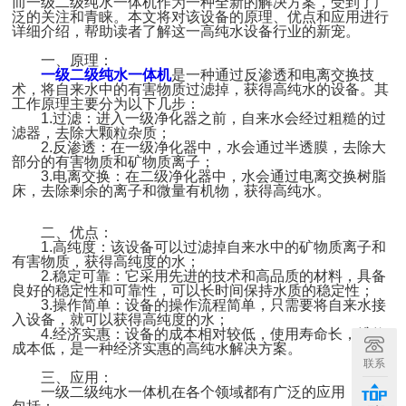
而一级二级纯水一体机作为一种全新的解决方案，受到了广
泛的关注和青睐。本文将对该设备的原理、优点和应用进行
详细介绍，帮助读者了解这一高纯水设备行业的新宠。
一、原理：
一级二级纯水一体机
是一种通过反渗透和电离交换技
术，将自来水中的有害物质过滤掉，获得高纯水的设备。其
工作原理主要分为以下几步：
1.过滤：进入一级净化器之前，自来水会经过粗糙的过
滤器，去除大颗粒杂质；
2.反渗透：在一级净化器中，水会通过半透膜，去除大
部分的有害物质和矿物质离子；
3.电离交换：在二级净化器中，水会通过电离交换树脂
床，去除剩余的离子和微量有机物，获得高纯水。
二、优点：
1.高纯度：该设备可以过滤掉自来水中的矿物质离子和
有害物质，获得高纯度的水；
2.稳定可靠：它采用先进的技术和高品质的材料，具备
良好的稳定性和可靠性，可以长时间保持水质的稳定性；
3.操作简单：设备的操作流程简单，只需要将自来水接
入设备，就可以获得高纯度的水；
4.经济实惠：设备的成本相对较低，使用寿命长，维修
成本低，是一种经济实惠的高纯水解决方案。
联系
三、应用：
一级二级纯水一体机在各个领域都有广泛的应用，主要