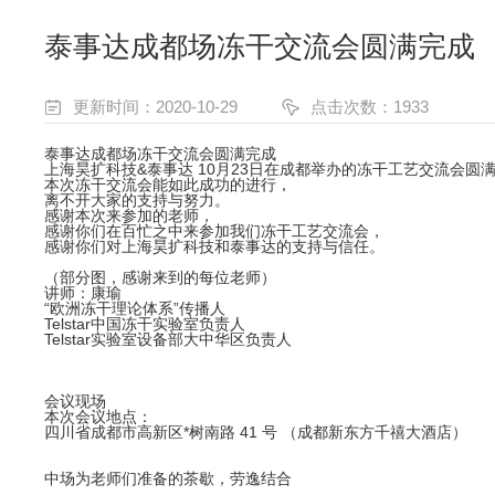
泰事达成都场冻干交流会圆满完成
更新时间：2020-10-29
点击次数：1933
泰事达成都场冻干交流会圆满完成
上海昊扩科技&泰事达 10月23日在成都举办的冻干工艺交流会圆
本次冻干交流会能如此成功的进行，
离不开大家的支持与努力。
感谢本次来参加的老师，
感谢你们在百忙之中来参加我们冻干工艺交流会，
感谢你们对上海昊扩科技和泰事达的支持与信任。
（部分图，感谢来到的每位老师）
讲师：康瑜
“欧洲冻干理论体系”传播人
Telstar中国冻干实验室负责人
Telstar实验室设备部大中华区负责人
会议现场
本次会议地点：
四川省成都市高新区*树南路 41 号 （成都新东方千禧大酒店）
中场为老师们准备的茶歇，劳逸结合