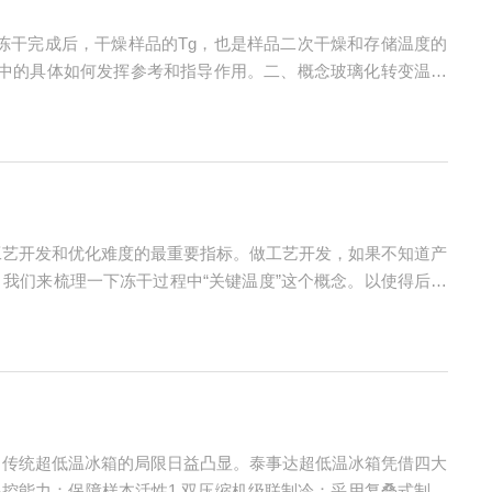
冻干完成后，干燥样品的Tg，也是样品二次干燥和存储温度的
程中的具体如何发挥参考和指导作用。二、概念玻璃化转变温度
冻浓缩溶液的浓度逐渐增加，当达到某一温度时，很小的温度变
干工艺开发和优化难度的最重要指标。做工艺开发，如果不知道产
我们来梳理一下冻干过程中“关键温度”这个概念。以使得后续
（Te)、塌陷温度(Tc)、（浓缩溶液的）玻璃态转变温度（T
求，传统超低温冰箱的局限日益凸显。泰事达超低温冰箱凭借四大
控能力：保障样本活性1.双压缩机级联制冷：采用复叠式制冷