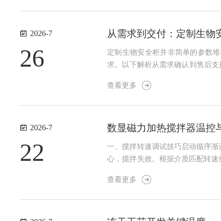
从需求到交付：定制生物
2026-7
26
定制生物安全柜并非简单的参数堆
求。以下解析从需求确认到售后支
物安全等级。2.功能与尺寸需求
查看更多
业的法规标准（如医疗、制药GMP规
数显磁力加热搅拌器温控
2026-7
22
一、搅拌转速调试技巧启动循序渐
心，搅拌失效。根据介质匹配转速
搅拌子跳动、打转偏移，适当降低
查看更多
拌注意事项长时间高速运转时定期观