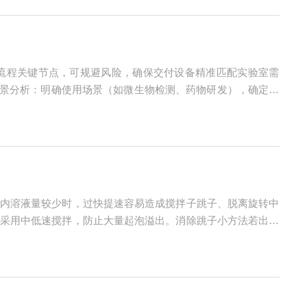
流程关键节点，可规避风险，确保交付设备精准匹配实验室需
场景分析：明确使用场景（如微生物检测、药物研发），确定生
备尺寸与电源、气体接口兼容。3.合规要求梳理：核对所在行
内溶液量较少时，过快提速容易造成搅拌子跳子、脱离旋转中
采用中低速搅拌，防止大量起泡溢出。消除跳子小方法若出现
尺寸适配的搅拌子，容器底部不平也会引发搅拌不稳。连续搅