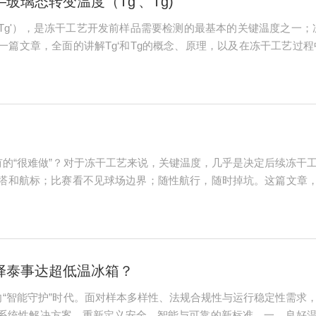
璃态转变温度（Tg’、Tg)
Tg'），是冻干工艺开发前样品需要检测的最基本的关键温度之一；
一篇文章，全面的讲解Tg‘和Tg的概念、原理，以及在冻干工艺过
温过程中随着溶液温度的降低水不断以冰晶的形式结晶和析出，剩余冷
同...
，有的“很难做”？对于冻干工艺来说，关键温度，几乎是决定后续冻
塔和航标；比赛看不见球场边界；随性航行，随时掉坑。这篇文章，
度”这个工具。一、关键温度概述冻干产品的关键温度包含：共晶点温度
择泰事达超低温冰箱？
迈向“智能守护”时代。面对样本多样性、法规合规性与运行稳定性需
系统性解决方案，重新定义安全、智能与可靠的新标准。一、良好温