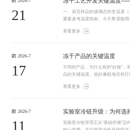
冻干工艺开发关键温度——玻
2026-7
21
一、前言样品的玻璃态转变温度（
重要参考温度指标。今天希望能用
（最大浓缩溶液,Tg’）：在降
查看更多
化就导致冷冻浓缩溶液黏度的显著增加
冻干产品的关键温度
2026-7
17
不同的产品，为什么有的“好做”
品的关键温度。就好像航海没有灯
工艺开发过程中，尽量用好“关键温
查看更多
g')、干燥物质的玻璃态转变...
实验室冷链升级：为何选
2026-7
11
实验室冷链管理正从“基础存储”
核心优势，为实验室冷链升级提供