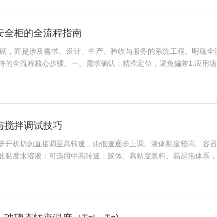
安全柜的全流程指南
砌，而是涉及需求、设计、生产、验收与服务的系统工程。明确全
持的全流程核心步骤。一、需求确认：精准定位，避免偏差1.应用
：罗列必要功能（如排风方式、消毒模块），测量实验室空间，确保设
范），确保...
与搅拌调试技巧
进开机切勿直接调至高转速，由低速逐步上调。液体黏度较高、容器
低黏度水溶液：可选用中高转速；胶体、高粘度浆料、易起泡体系，
转速；调整烧杯摆放位置，保证容器中心与盘面磁场中心对齐；选用
察运行状态，避免...