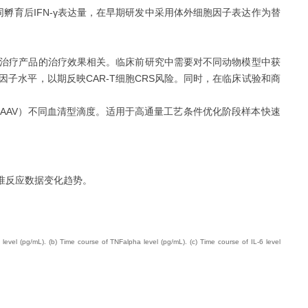
孵育后IFN-γ表达量，在早期研发中采用体外细胞因子表达作为替
细胞治疗产品的治疗效果相关。临床前研究中需要对不同动物模型中获
α等细胞因子水平，以期反映CAR-T细胞CRS风险。同时，在临床试验和商
载体（AAV）不同血清型滴度。适用于高通量工艺条件优化阶段样本快速
精准反应数据变化趋势。
evel (pg/mL). (b) Time course of TNFalpha level (pg/mL). (c) Time course of IL-6 level