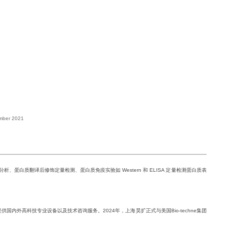
ember 2021
析、蛋白质翻译后修饰定量检测、蛋白质免疫实验如 Western 和 ELISA 定量检测蛋白质表
外高科技专业设备以及技术咨询服务。2024年，上海昊扩正式与美国Bio-techne集团