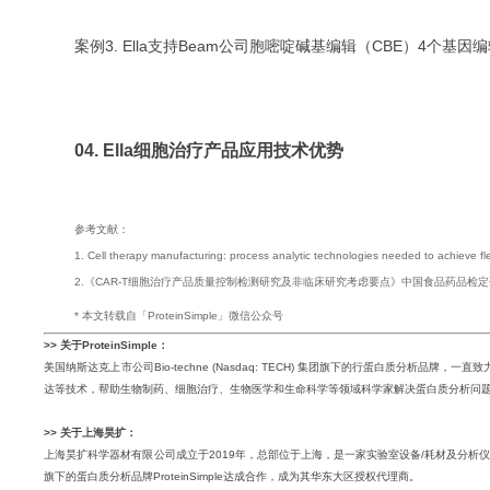
案例3.
Ella支持Beam公司胞嘧啶碱基编辑（CBE）4个基因编
04.
Ella细胞治疗产品应用技术优势
参考文献：
1. Cell therapy manufacturing: process analytic technologies needed to achieve 
2.《CAR-T细胞治疗产品质量控制检测研究及非临床研究考虑要点》中国食品药品检
* 本文转载自「ProteinSimple」微信公众号
>> 关于ProteinSimple：
美国纳斯达克上市公司Bio-techne (Nasdaq: TECH) 集团旗下的行蛋白质分析
达等技术，帮助生物制药、细胞治疗、生物医学和生命科学等领域科学家解决蛋白质分析问
>> 关于上海昊扩：
上海昊扩科学器材有限公司成立于2019年，总部位于上海，是一家实验室设备/耗材及分析仪
旗下的蛋白质分析品牌ProteinSimple达成合作，成为其华东大区授权代理商。