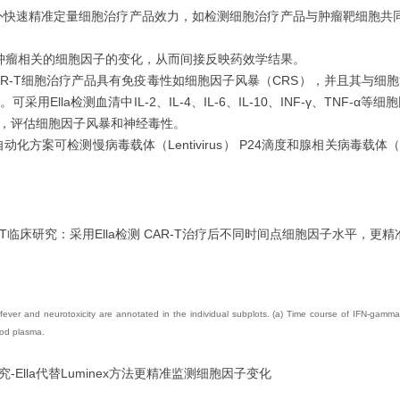
体外快速精准定量细胞治疗产品效力，如检测细胞治疗产品与肿瘤靶细胞共同
中与肿瘤相关的细胞因子的变化，从而间接反映药效学结果。
AR-T细胞治疗产品具有免疫毒性如细胞因子风暴（CRS），并且其与
la检测血清中IL-2、IL-4、IL-6、IL-10、INF-γ、TNF-
，评估细胞因子风暴和神经毒性。
动化方案可检测慢病毒载体（Lentivirus） P24滴度和腺相关病毒
-T临床研究：
采用Ella检测 CAR-T治疗后不同时间点细胞因子水平，更
ever and neurotoxicity are annotated in the individual subplots. (a) Time course of IFN-gamma l
ood plasma.
床研究-Ella代替Luminex方法更精准监测细胞因子变化