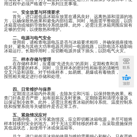
用过程中必须严格遵守一系列注意事项。
一、安全放置与环境要求
首先，进口超低温冰箱应放置在通风良好、远离热源和湿源的地
方，以确保散热效果和避免内部结霜。同时，地面需平整稳固，以防
冰箱震动或倾斜导致制冷系统故障。此外，还需注意冰箱周围应留有
足够的空间，以便散热和维护。
二、电源与电气安全
使用前，请检查电源电压是否与冰箱要求相符，并确保插座接地
良好。避免与其他大功率电器共用同一电源线路，以防电流不稳影响
冰箱运行。长期停用时，应切断电源并拔下插头，以防电气火灾。
三、样本存储与管理
在存储样本时，应遵循“先进先出”的原则，定期检查和清理过期
联系
或不再需要的样本。同时，注意样本的密封性和标签的清晰性，以防
交叉污染和误取。对于特殊样本，如易燃、易爆或有毒物质，应严格
按照相关规定进行存储和处理。
顶部
四、日常维护与保养
定期清洁冰箱内外表面，去除灰尘和污垢，以保持散热效果。检
查门封条是否严密，如有损坏应及时更换。定期除霜和清理冷凝器，
以保证制冷效率。此外，还需注意检查冰箱的制冷系统、温度控制系
统和报警系统等关键部件是否正常工作。
五、紧急情况应对
如遇停电、火灾等紧急情况，应立即切断冰箱电源，并尽可能将
样本转移到安全的地方。对于无法立即转移的样本，应采取措施保持
其低温状态，如使用干冰或保温箱等。
总之，进口超低温冰箱的使用与维护需要细心和耐心。只有严格