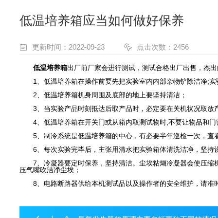
低温培养箱应当如何做好保养
更新时间：2022-09-23
点击次数：2456
低温培养箱
出厂前厂家会进行测试，测试合格出厂出售，杰出
1、低温培养箱在操作前要先把实验室内内部杂物铲除洁净;实
2、低温培养箱机身周围及底部的地上要坚持清洁；
3、当实验产品时刻抵达后取产品时，必定要在关机状况取放
4、低温培养箱在开关门或从箱内取测试物时,不要让物品和门
5、制冷系统是低温培养箱的中心，有必要半年巡检一次，查看
6、每次实验完毕后，主张用清水把实验箱体清洗洁净，坚持设
7、冷凝器要定时保养，坚持清洁。尘埃粘煳冷凝器会使压缩机
压气嘴吹洁净尘埃；
8、电路断路器供给本机测试品以及操作者的安全维护，请准