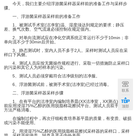
今天，我们主要介绍浮游菌采样器采样前的准备工作与采样步
骤。
一、浮游菌采样器采样前的准备工作
1、被测试手术室(洁净室)温、湿度须达到规定的要求；静压
差、换气次数、空气流速必须控制在规定值内。
2、对单向流测试应在净化空调系统正常运行不少于10min；非
单向流不少于30min后开始。
3、静态测试时，室内人员不多于2人。采样时测试人员应在采
样口下风侧。
4、测试人员应按无菌操作规程进行。采取一切措施防止采样口
的污染和其它人为对样本的污染。
5、测试人员必须穿戴符合洁净级别的洁净服。
6、浮游菌测试前，被测手术室(洁净室)已经过消毒。
联系
二、浮游菌采样器采样步骤
1、在有平台的洁净室内编制培养皿(XX洁净室，XX测点)，操作
前应用浸湿75%乙醇的医用脱脂棉花擦拭平台。测试人员双手用同样
顶部
方法严格消毒。
在编制过程中，再次仔细检查培养基平皿的质量，有变质、破损
或污染不能使用。
2、用浸湿75%乙醇的医用脱脂棉花擦拭采样器的采样口，采样
管、采样器的项盖，转盘及罩子内外表面。